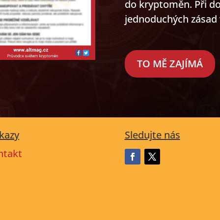
do kryptoměn. Při do
jednoduchých zásad v
TO MĚ ZAJÍMÁ
kazy
Sledujte nás
ntakt