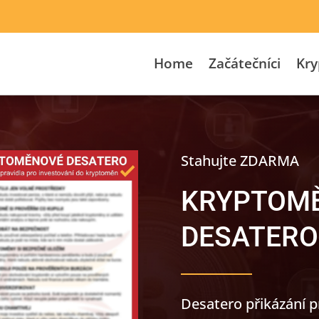
Home
Začátečníci
Kr
Stahujte ZDARMA
KRYPTOM
DESATERO
Desatero přikázání 