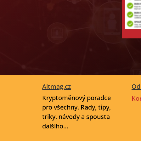
Altmag.cz
Od
Kryptoměnový poradce
Ko
pro všechny. Rady, tipy,
triky, návody a spousta
dalšího…