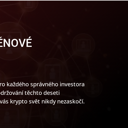
ĚNOVÉ
pro každého správného investora
držování těchto deseti
ás krypto svět nikdy nezaskočí.