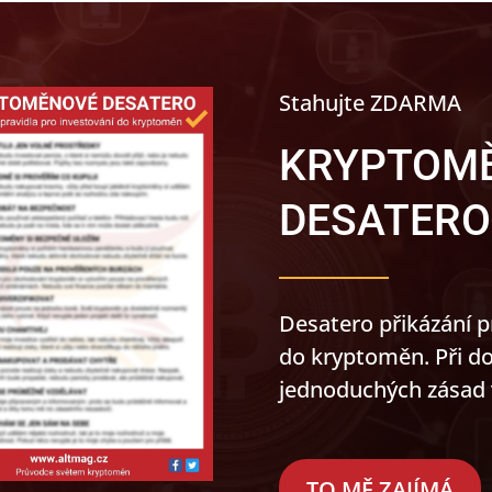
Stahujte ZDARMA
KRYPTOM
DESATERO
Desatero přikázání 
do kryptoměn. Při do
jednoduchých zásad v
TO MĚ ZAJÍMÁ