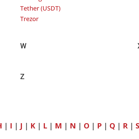
Tether
(
USDT
)
Trezor
W
Z
H
|
I
|
J
|
K
|
L
|
M
|
N
|
O
|
P
|
Q
|
R
|