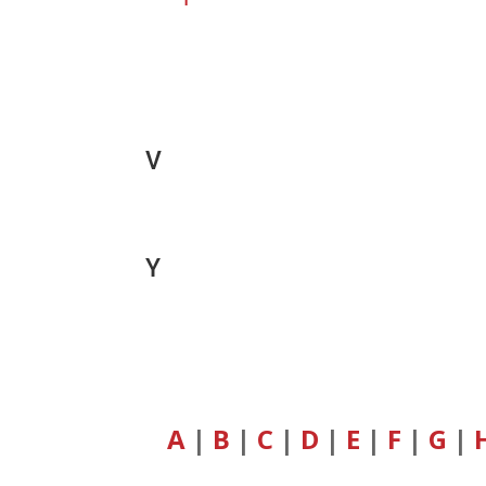
V
Y
A
|
B
|
C
|
D
|
E
|
F
|
G
|