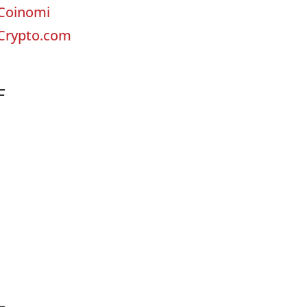
Coinomi
Crypto.com
F
I
L