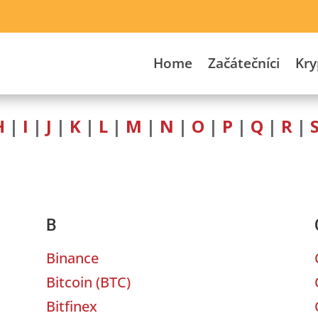
Home
Začátečníci
Kr
H
|
I
|
J
|
K
|
L
|
M
|
N
|
O
|
P
|
Q
|
R
|
B
Binance
Bitcoin
(
BTC
)
Bitfinex