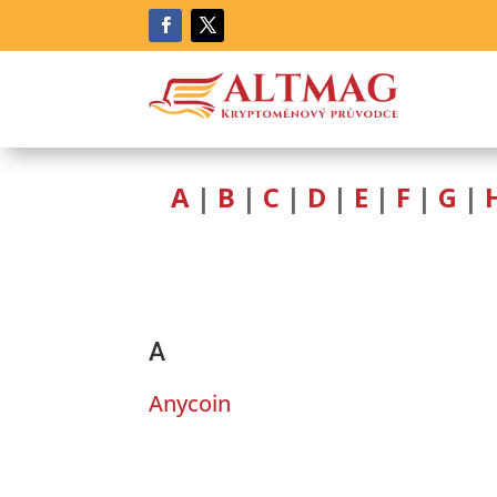
A
|
B
|
C
|
D
|
E
|
F
|
G
|
A
Anycoin