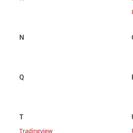
N
Q
T
Tradingview