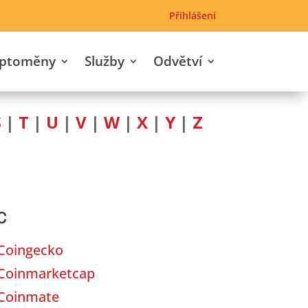
Přihlášení
yptoměny
Služby
Odvětví
S
|
T
|
U
|
V
|
W
|
X
|
Y
|
Z
C
Coingecko
Coinmarketcap
Coinmate