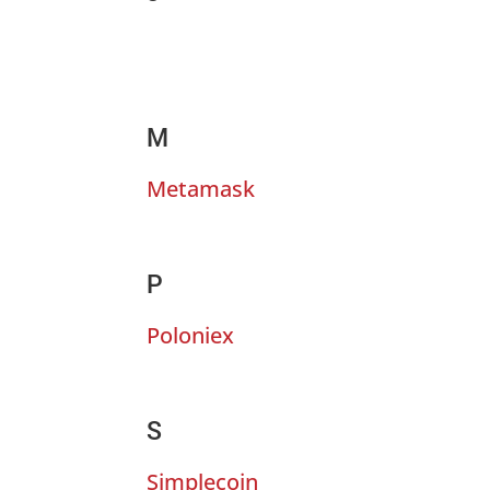
M
Metamask
P
Poloniex
S
Simplecoin