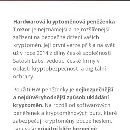
Hardwarová kryptoměnová peněženka
Trezor
je nejznámější a nejrozšířenější
zařízení na bezpečné držení vašich
kryptoměn. Její první verze přišla na svět
už v roce 2014 z dílny české společnosti
SatoshiLabs, vedoucí české firmy v
oblasti kryptobezpečnosti a digitální
ochrany.
Použití HW peněženky je
nejbezpečnější
a nejdůvěryhodnější způsob ukládání
kryptoměn
. Na rozdíl od softwarových
peněženek a kryptoměnových burz, které
zabezpečují kryptoměny pouze heslem,
jsou vaše
privátní klíče bezpečně