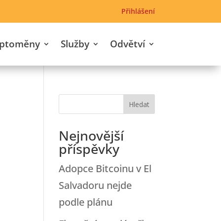
Přihlášení
yptoměny
Služby
Odvětví
Nejnovější
příspěvky
Adopce Bitcoinu v El
Salvadoru nejde
podle plánu