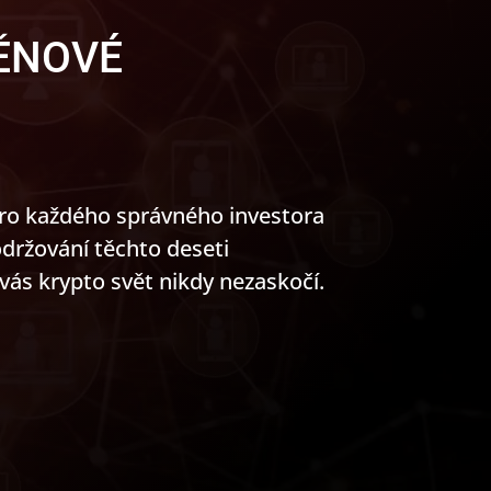
ĚNOVÉ
pro každého správného investora
držování těchto deseti
ás krypto svět nikdy nezaskočí.