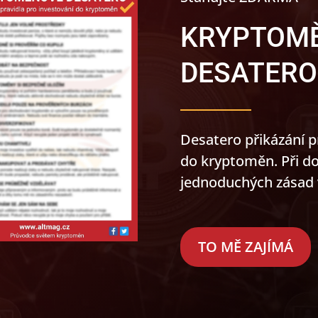
KRYPTOM
DESATERO
Desatero přikázání 
do kryptoměn. Při do
jednoduchých zásad v
TO MĚ ZAJÍMÁ